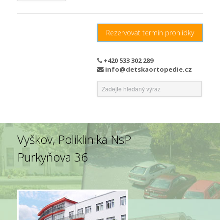
Rezervovat termín prohlídky
+420 533 302 289
info@detskaortopedie.cz
Vyškov, Poliklinika NsP
Purkyňova 36